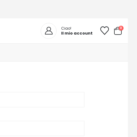
0
Ciao!
Il mio account