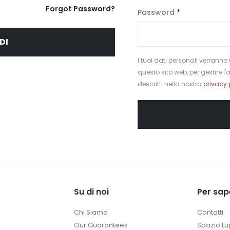
Forgot Password?
Richiesto
Password
*
DI
I tuoi dati personali verranno 
questo sito web, per gestire l
descritti nella nostra
privacy 
Su di noi
Per sap
Chi Siamo
Contatti
Our Guarantees
Spazio Lu