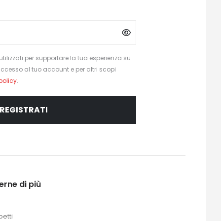
utilizzati per supportare la tua esperienza su
'accesso al tuo account e per altri scopi
policy
.
REGISTRATI
erne di più
petti