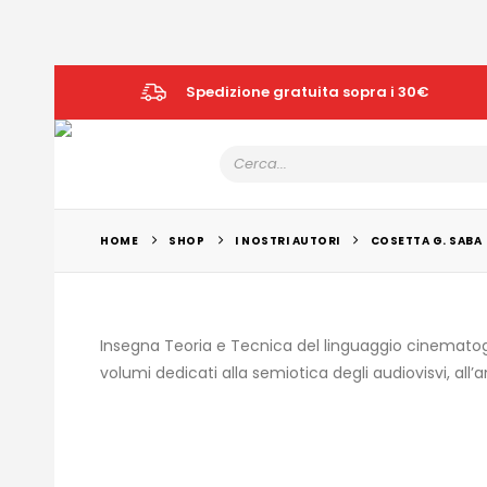
Spedizione gratuita sopra i 30€
HOME
SHOP
I NOSTRI AUTORI
COSETTA G. SABA
Insegna Teoria e Tecnica del linguaggio cinematogra
volumi dedicati alla semiotica degli audiovisvi, all’a