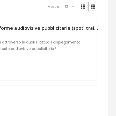
Mostra:
LO SGUARDO CHE INSEGUE – Strumenti per l’analisi delle forme audiovisive pubblicitarie (spot, trailer, videoclip e rich media)
i attraverso le quali si attua il dispiegamento
esto audiovisivo pubblicitario?