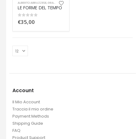
ALBERTO ABRUZZESE
,
GRANDI MARCHE
,
GUIDO VERGANI
,
ITALO LUPI
,
SERGIO ZAVOLI
LE FORME DEL TEMPO
0
out of 5
€
35,00
Account
Il Mio Account
Traccia il mio ordine
Payment Methods
Shipping Guide
FAQ
Product Support