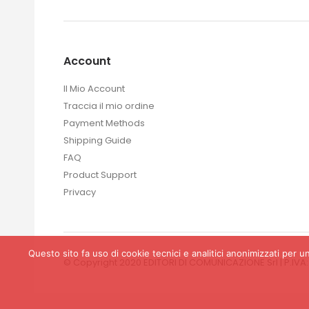
Account
Il Mio Account
Traccia il mio ordine
Payment Methods
Shipping Guide
FAQ
Product Support
Privacy
Questo sito fa uso di cookie tecnici e analitici anonimizzati per un
© Copyright 2020 EDITORI DI COMUNICAZIONE Srl | P.IVA: