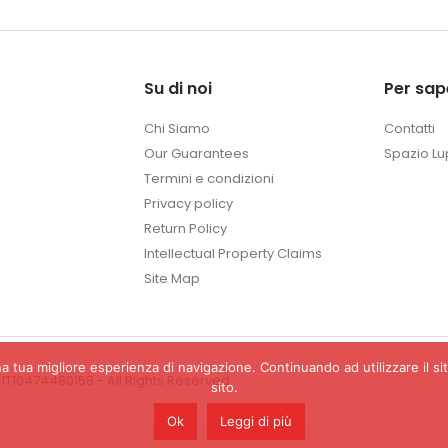
Su di noi
Per sap
Chi Siamo
Contatti
Our Guarantees
Spazio Lu
Termini e condizioni
Privacy policy
Return Policy
Intellectual Property Claims
Site Map
a tua migliore esperienza di navigazione. Continuando ad utilizzare il sit
 IT10474480158 - All Rights Reserved
sito.
Ok
Leggi di più