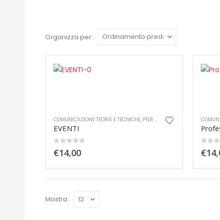
Organizza per:
COMUNICAZIONE TEORIE E TECNICHE
,
PIER GIORGIO COZZI
COMUNI
EVENTI
Profe
0
out of 5
0
out
€
14,00
€
14,
Mostra: