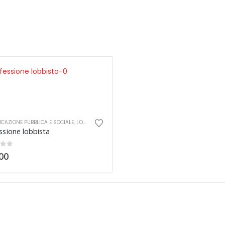
CAZIONE PUBBLICA E SOCIALE
,
L'OUTLET
,
PIER GIORGIO COZZI
ssione lobbista
 of 5
00