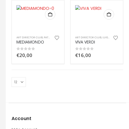
ART DIRECTOR CLUB
,
PATRIZIA RODI
ART DIRECTOR CLUB
,
LUISA LUCÀ
MEDIAMONDO
VIVA VERDI
0
out of 5
0
out of 5
€
20,00
€
16,00
Account