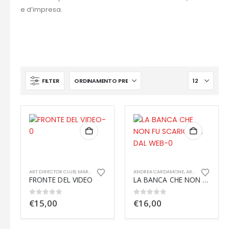
e d’impresa.
FILTER
ART DIRECTOR CLUB
,
MARIA NOVELLA OPPO
ANDREA CARDAMONE
,
ART DIRECTOR CLUB
FRONTE DEL VIDEO
LA BANCA CHE NON FU SCARICATA DAL WEB – Storia di un incontro di successo
0
out of 5
0
out of 5
€
15,00
€
16,00