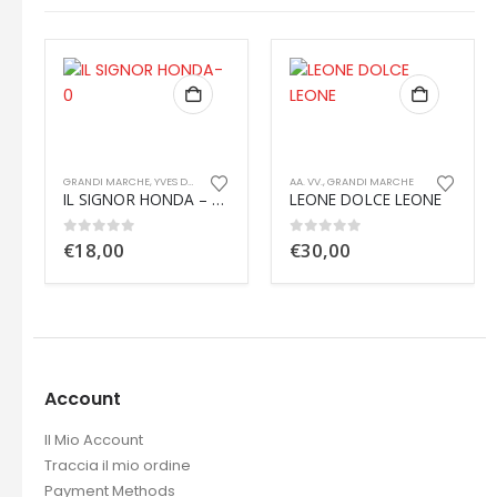
GRANDI MARCHE
,
YVES DERISBOURG
AA. VV.
,
GRANDI MARCHE
IL SIGNOR HONDA – Come si è raccontato a Yves Derisbourg
LEONE DOLCE LEONE
0
out of 5
0
out of 5
€
18,00
€
30,00
Account
Il Mio Account
Traccia il mio ordine
Payment Methods