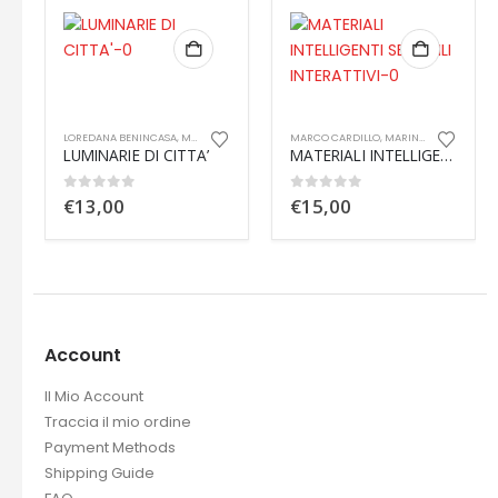
,
MODA E DESIGN
MARCO CARDILLO
,
MARINELLA FERRARA
,
MODA E DESIGN
CINZIA FERRARA
,
MODA E DESIGN
A’
MATERIALI INTELLIGENTI SENSIBILI INTERATTIVI
LA COMUNICAZIONE DEI BENI CULTURALI
0
out of 5
0
out of 5
€
15,00
€
15,00
Account
Il Mio Account
Traccia il mio ordine
Payment Methods