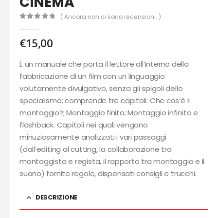
CINEMA
( Ancora non ci sono recensioni. )
0
out of 5
€
15,00
È un manuale che porta il lettore all’interno della
fabbricazione di un film con un linguaggio
volutamente divulgativo, senza gli spigoli dello
specialismo; comprende tre capitoli: Che cos’è il
montaggio?; Montaggio finito; Montaggio infinito e
flashback. Capitoli nei quali vengono
minuziosamente analizzati i vari passaggi
(dall’editing al cutting, la collaborazione tra
montaggista e regista, il rapporto tra montaggio e il
suono) fornite regole, dispensati consigli e trucchi.
DESCRIZIONE