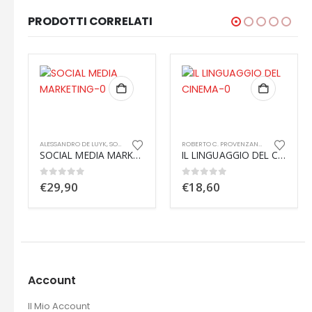
PRODOTTI CORRELATI
ALESSANDRO DE LUYK
,
SOCIAL WEB
ROBERTO C. PROVENZANO
,
SOCIAL WEB
SOCIAL MEDIA MARKETING
IL LINGUAGGIO DEL CINEMA – Significazione e retorica
0
out of 5
0
out of 5
€
29,90
€
18,60
Account
Il Mio Account