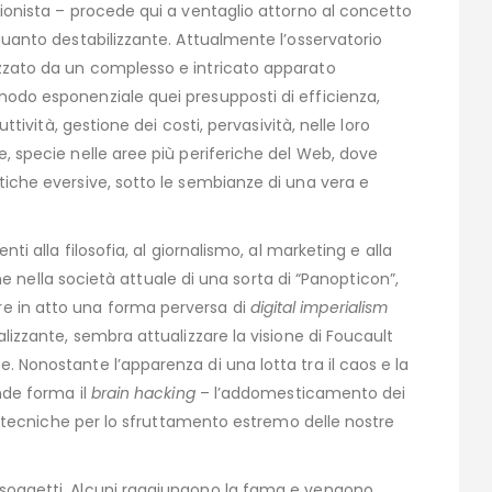
sionista – procede qui a ventaglio attorno al concetto
 quanto destabilizzante. Attualmente l’osservatorio
izzato da un complesso e intricato apparato
modo esponenziale quei presupposti di efficienza,
uttività, gestione dei costi, pervasività, nelle loro
e, specie nelle aree più periferiche del Web, dove
tiche eversive, sotto le sembianze di una vera e
nti alla filosofia, al giornalismo, al marketing e alla
zione nella società attuale di una sorta di “Panopticon”,
e in atto una forma perversa di
digital imperialism
alizzante, sembra attualizzare la visione di Foucault
. Nonostante l’apparenza di una lotta tra il caos e la
ende forma il
brain hacking
– l’addomesticamento dei
ute tecniche per lo sfruttamento estremo delle nostre
 soggetti. Alcuni raggiungono la fama e vengono