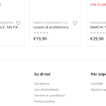
NATI
,
LE NOVITA'
COMUNICAZIONE TEORIE E TECNICHE
,
GEPPI DE LISO
,
LE NOVITA'
FILIPPO POLET
itettura
MARCHI Tutto quello che è utile sapere
0
out of 5
€
29,90
0
out of
€
24,90
Su di noi
Per sap
Chi Siamo
Contatti