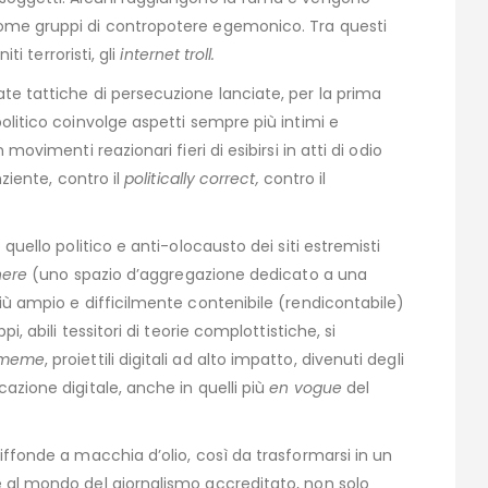
ome gruppi di contropotere egemonico. Tra questi
iti terroristi, gli
internet troll.
ate tattiche di persecuzione lanciate, per la prima
olitico coinvolge aspetti sempre più intimi e
movimenti reazionari fieri di esibirsi in atti di odio
nziente, contro il
politically correct,
contro il
quello politico e anti-olocausto dei siti estremisti
here
(uno spazio d’aggregazione dedicato a una
iù ampio e difficilmente contenibile (rendicontabile)
uppi, abili tessitori di teorie complottistiche, si
meme
, proiettili digitali ad alto impatto, divenuti degli
azione digitale, anche in quelli più
en vogue
del
iffonde a macchia d’olio, così da trasformarsi in un
 al mondo del giornalismo accreditato, non solo