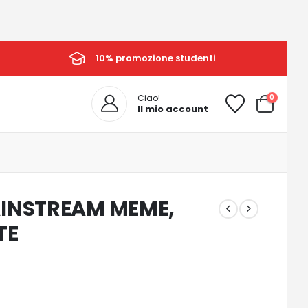
10% promozione studenti
0
Ciao!
Il mio account
AINSTREAM MEME,
TE