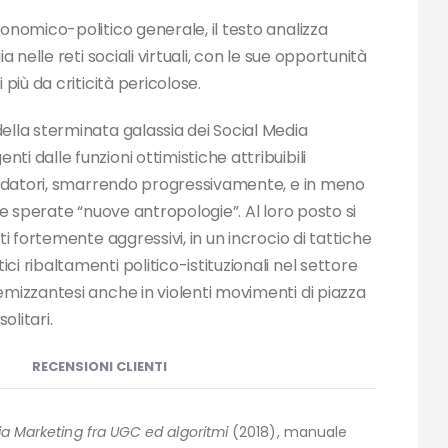
onomico-politico generale, il testo analizza
a nelle reti sociali virtuali, con le sue opportunità
 più da criticità pericolose.
ella sterminata galassia dei Social Media
i dalle funzioni ottimistiche attribuibili
fondatori, smarrendo progressivamente, e in meno
lle sperate “nuove antropologie”. Al loro posto si
ti fortemente aggressivi, in un incrocio di tattiche
i ribaltamenti politico-istituzionali nel settore
emizzantesi anche in violenti movimenti di piazza
olitari.
RECENSIONI CLIENTI
ia Marketing fra UGC ed algoritmi
(2018), manuale