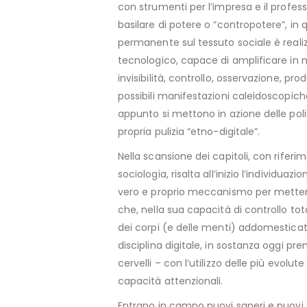
con strumenti per l’impresa e il profes
basilare di potere o “contropotere”, in
permanente sul tessuto sociale è real
tecnologico, capace di amplificare in 
invisibilità, controllo, osservazione, prod
possibili manifestazioni caleidoscopich
appunto si mettono in azione delle poli
propria pulizia “etno-digitale”.
Nella scansione dei capitoli, con riferime
sociologia, risalta all’inizio l’individua
vero e proprio meccanismo per metter
che, nella sua capacità di controllo tot
dei corpi (e delle menti) addomesticate
disciplina digitale, in sostanza oggi pr
cervelli – con l’utilizzo delle più evol
capacità attenzionali.
Entrano in campo nuovi saperi e nuovi