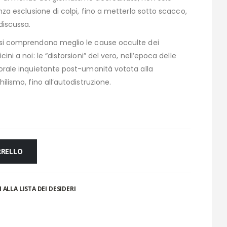
nza esclusione di colpi,
fino a metterlo sotto scacco,
discussa.
e si comprendono meglio le cause occulte dei
cini a noi: le
“distorsioni” del vero, nell’epoca delle
urorale inquietante post-umanità votata alla
ilismo, fino all’autodistruzione.
RRELLO
 ALLA LISTA DEI DESIDERI