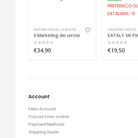
A'
,
MARKETING
CELESTINO CIOCCA
,
MARKETING
FABRIZIO SCHIAFFO
vizi
EATALY MI PIACE, MA PREFERISCO GLI EATALIANS.
Lezioni di arch
0
out of 5
0
out of 5
€
19,50
€
19,90
Account
Il Mio Account