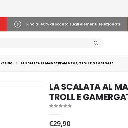
Fino al 40% di sconto sugli elementi selezionati
KETING
LA SCALATA AL MAINSTREAM MEME, TROLL E GAMERGATE
LA SCALATA AL M
TROLL E GAMERGA
0
out of 5
€
29,90