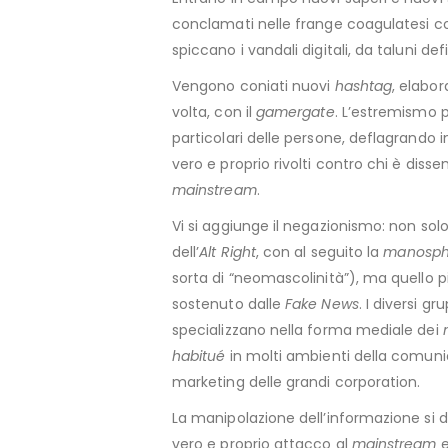
conclamati nelle frange coagulatesi c
spiccano i vandali digitali, da taluni defin
Vengono coniati nuovi
hashtag
, elabor
volta, con il
gamergate
. L’estremismo p
particolari delle persone, deflagrando in 
vero e proprio rivolti contro chi è disse
mainstream
.
Vi si aggiunge il negazionismo: non solo 
dell’
Alt Right
, con al seguito la
manosp
sorta di “neomascolinità”), ma quello p
sostenuto dalle
Fake News
. I diversi gr
specializzano nella forma mediale dei
habitué
in molti ambienti della comunic
marketing delle grandi corporation.
La manipolazione dell’informazione si d
vero e proprio attacco al
mainstream
e