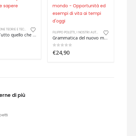
MARKETING
TI
,
I NOSTRI AUTORI
,
MARKETING
,
MARKETING E PUBBLICITA'
ETICOPOLITICA – La gestione etica della politica
Grammatica del nuovo mondo – Opportunità ed esempi di vita ai tempi d’oggi
0
out of 5
€
32,00
 5
ELEON
La m
0
ou
€
24
erne di più