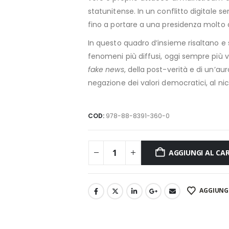
statunitense. In un conflitto digitale se
fino a portare a una presidenza molto 
In questo quadro d’insieme risaltano 
fenomeni più diffusi, oggi sempre più vi
fake news
, della post-verità e di un’a
negazione dei valori democratici, al nich
COD:
978-88-8391-360-0
AGGIUNGI AL CA
AGGIUNGI