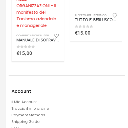
,
MAURO DOGLIO
ALBERTO ABRUZZESE
,
COMUNICAZIONE PUBBLICA E SOCIALE
TUTTO E’ BERLUSCONI – Radici, metafore e destinazione del tempo nuovo.
0
out of 5
€
15,00
COMUNICAZIONE PUBBLICA E SOCIALE
,
VANH RHOPA
MANUALE DI SOPRAVVIVENZA NELLE ORGANIZZAZIONI – Il manifesto del Taoismo aziendale e manageriale
0
out of 5
€
15,00
Account
Il Mio Account
Traccia il mio ordine
Payment Methods
Shipping Guide