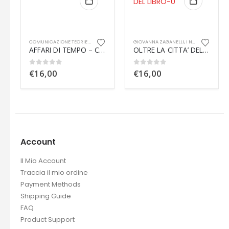
,
ELENA CROCI
GIOVANNA ZAGANELLI
,
I NOSTRI LIBRI
,
L'OUTLET
,
I NOSTRI LIBRI
GIUSEPPE ROMANO
,
I NOSTRI LIBRI
,
S
AFFARI DI TEMPO – Comunicazione culturale per una nuova ricetta di felicità
OLTRE LA CITTA’ DEL LIBRO – Cinque saggi sulla lettura
Mass Effect
0
out of 5
0
out of 5
€
16,00
€
14,00
PINA MUZZARELLI
Account
Il Mio Account
Traccia il mio ordine
Payment Methods
Shipping Guide
FAQ